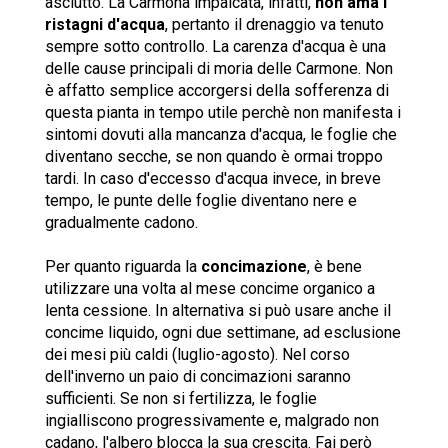
asciutto. La Carmona impalcata, infatti,
non ama i
ristagni d'acqua
, pertanto il drenaggio va tenuto
sempre sotto controllo. La carenza d'acqua è una
delle cause principali di moria delle Carmone. Non
è affatto semplice accorgersi della sofferenza di
questa pianta in tempo utile perchè non manifesta i
sintomi dovuti alla mancanza d'acqua, le foglie che
diventano secche, se non quando è ormai troppo
tardi. In caso d'eccesso d'acqua invece, in breve
tempo, le punte delle foglie diventano nere e
gradualmente cadono.
Per quanto riguarda la
concimazione
, è bene
utilizzare una volta al mese concime organico a
lenta cessione. In alternativa si può usare anche il
concime liquido, ogni due settimane, ad esclusione
dei mesi più caldi (luglio-agosto). Nel corso
dell'inverno un paio di concimazioni saranno
sufficienti. Se non si fertilizza, le foglie
ingialliscono progressivamente e, malgrado non
cadano, l'albero blocca la sua crescita. Fai però