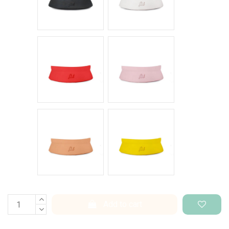
Rosso intenso
Rosa pastello
Salmone
Giallo pantone
Add to cart