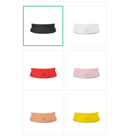
Nero Space
Bianco Space
Rosso intenso
Rosa pastello
Salmone
Giallo pantone