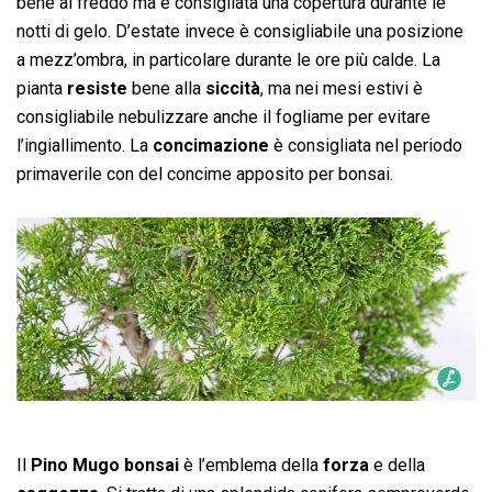
bene al freddo ma è consigliata una copertura durante le
notti di gelo. D’estate invece è consigliabile una posizione
a mezz’ombra, in particolare durante le ore più calde. La
pianta
resiste
bene alla
siccità
, ma nei mesi estivi è
consigliabile nebulizzare anche il fogliame per evitare
l’ingiallimento. La
concimazione
è consigliata nel periodo
primaverile con del concime apposito per bonsai.
Il
Pino Mugo bonsai
è l’emblema della
forza
e della