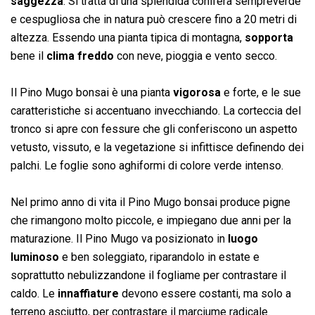
saggezza
. Si tratta di una splendida conifera sempreverde
e cespugliosa che in natura può crescere fino a 20 metri di
altezza. Essendo una pianta tipica di montagna,
sopporta
bene il
clima freddo
con neve, pioggia e vento secco.
Il Pino Mugo bonsai è una pianta
vigorosa
e forte, e le sue
caratteristiche si accentuano invecchiando. La corteccia del
tronco si apre con fessure che gli conferiscono un aspetto
vetusto, vissuto, e la vegetazione si infittisce definendo dei
palchi. Le foglie sono aghiformi di colore verde intenso.
Nel primo anno di vita il Pino Mugo bonsai produce pigne
che rimangono molto piccole, e impiegano due anni per la
maturazione. Il Pino Mugo va posizionato in
luogo
luminoso
e ben soleggiato, riparandolo in estate e
soprattutto nebulizzandone il fogliame per contrastare il
caldo. Le
innaffiature
devono essere costanti, ma solo a
terreno asciutto, per contrastare il marciume radicale.