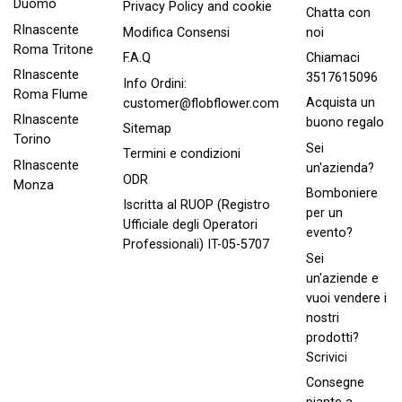
Duomo
Privacy Policy and cookie
Chatta con
RInascente
noi
Modifica Consensi
Roma Tritone
Chiamaci
F.A.Q
RInascente
3517615096
Info Ordini:
Roma FIume
Acquista un
customer@flobflower.com
RInascente
buono regalo
Sitemap
Torino
Sei
Termini e condizioni
RInascente
un'azienda?
ODR
Monza
Bomboniere
Iscritta al RUOP (Registro
per un
Ufficiale degli Operatori
evento?
Professionali) IT-05-5707
Sei
un'aziende e
vuoi vendere i
nostri
prodotti?
Scrivici
Consegne