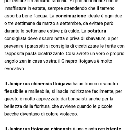
per evitare il marciume radicale. Si può abbondare con le
innaffiature in estate, sempre attendendo che il terreno
assorba bene l’acqua. La
concimazione
ideale è ogni due
o tre settimane da marzo a settembre, da evitare però
durante le settimane estive più calde. La
potatura
consigliata deve essere netta e priva di sbavature, e per
prevenire i parassiti si consiglia di cicatrizzare le ferite con
l’apposita pasta cicatrizzante. Così avrete un vero e proprio
angolo zen in casa vostra: il Ginepro Itoigawa è molto
evocativo.
Il
Juniperus chinensis Itoigawa
ha un tronco rossastro
flessibile e malleabile, si lascia indirizzare facilmente, per
questo è molto apprezzato dai bonsaisti, anche per la
bellezza della fioritura, che avviene quando le piccole
bacche diventano di colore violaceo.
Il
Juniperus Itoigawa
chinensis
è una pianta
resistente
,