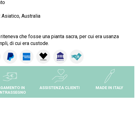
ato
Asiatico, Australia
i riteneva che fosse una pianta sacra, per cui era usanza
mpli, di cui era custode.
GAMENTO IN
ASSISTENZA CLIENTI
MADE IN ITALY
NTRASSEGNO