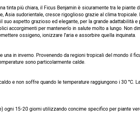
na tinta più chiara, il Ficus Benjamin è sicuramente tra le piante d
ine, Asia sudorientale, cresce rigoglioso grazie al clima tropical
il suo aspetto grazioso ed elegante, per la grande adattabilità e 
mplici accorgimenti per mantenerlo in salute molto a lungo. Non d
di emettere ossigeno, ionizzare l'aria e assorbire quella inquinata.
te e una in inverno. Provenendo da regioni tropicali del mondo il f
temperature sono particolarmente calde.
l caldo e non soffre quando le temperature raggiungono i 30 °C. L
bre) ogni 15-20 giorni utilizzando concime specifico per piante ver