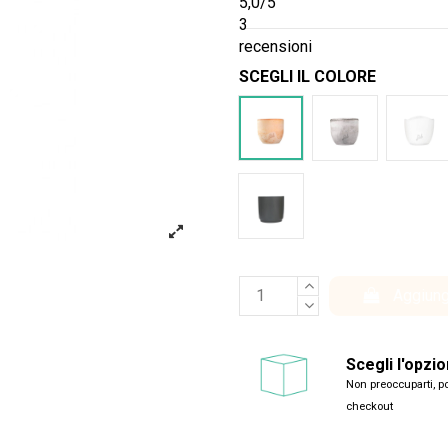
5,0
/5
3
recensioni
SCEGLI IL COLORE
Terracotta
Cemento
Bia
Antracite
Aggiung
Scegli l'opzi
Non preoccuparti, po
checkout