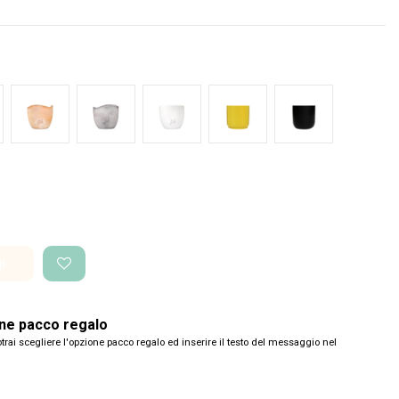
nco Onda
Terracotta onda
Cemento Onda
Bianco Perlato
Giallo
Nero
i
one pacco regalo
trai scegliere l'opzione pacco regalo ed inserire il testo del messaggio nel