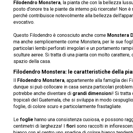
Filodendro Monstera
, la pianta che con la bellezza lus
posto d'onore tra le piante da interno più ricercate! Non è 
perché contribuisce notevolmente alla bellezza dell'appa
evocativo.
Questo Filodendro è conosciuto anche come
Monstera D
ma anche semplicemente come Monstera, per le sue foglie
particolari lembi perforati irregolari e un portamento rampi
sculture aeree. Si tratta di una pianta con molto carattere
spazio della casa.
Filodendro Monstera: le caratteristiche della pi
Il
Filodendro Monstera
, appartenente alla famiglia dei F
dunque si può collocare in casa senza particolari problem
potrebbe anche diventare di
grandi dimension
i! Si tratt
tropicali del Guatemala, che si sviluppa in modo cespuglios
foglie, di colore scuro e particolarmente frastagliate.
Le
foglie
hanno una consistenza cuoiosa, e possono ragg
centimetri di larghezza! I
fiori
sono raccolti in infiorescen
bianco con al centro uno spadice di colore bianco tendente 