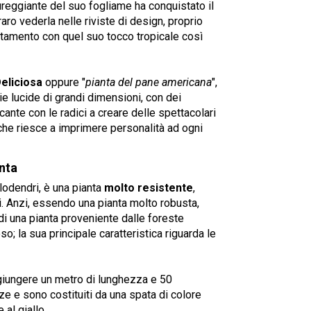
sureggiante del suo fogliame ha conquistato il
raro vederla nelle riviste di design, proprio
rtamento con quel suo tocco tropicale così
eliciosa
oppure "
pianta del pane americana
",
 lucide di grandi dimensioni, con dei
cante con le radici a creare delle spettacolari
, che riesce a imprimere personalità ad ogni
anta
ilodendri, è una pianta
molto resistente
,
i. Anzi, essendo una pianta molto robusta,
a di una pianta proveniente dalle foreste
o; la sua principale caratteristica riguarda le
iungere un metro di lunghezza e 50
ze e sono costituiti da una spata di colore
al giallo.