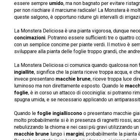
essere sempre
umido
, ma non bagnato per evitare ristag
per non rischiare il marciume radicale! La Monstera è mol
queste salgono, è opportuno ridurre gli intervalli di irrigaz
La Monstera Deliciosa è una pianta vigorosa, dunque nec
concimazioni
. Potranno essere sufficienti tre o quattro c
con un semplice concime per piante verdi. Il motivo è se
sviluppare alla pianta delle foglie troppo grandi, che andre
La Monstera Deliciosa ci comunica quando qualcosa non 
ingiallite
, significa che la pianta riceve troppa acqua, e ch
invece presentano
macchie brune
, riceve troppa luce di
luminoso ma non direttamente esposto. Quando le
macch
foglie
, è in corso un attacco di cocciniglia: si potranno r
spugna umida, e se necessario applicando un antiparassit
Quando le
foglie ingialliscono
o presentano macchie giall
molto probabilmente si è in presenza di ragnetti rossi, ac
nebulizzando la chioma e nei casi più gravi utilizzando un 
macchie brune
lungo i
margini
, probabilmente la pianta