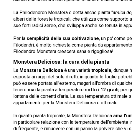
La Philodendron Monstera è detta anche pianta "
amica deg
alberi delle foreste tropicali, che utilizza come supporto 
sue forti radici aeree, che sviluppa anche se tenuta in ap
Per la
semplicità della sua coltivazione
, un po' come pe
Filodendri, è molto richiesta come pianta da appartamento;
Filodendro Monstera crescerà sana e rigogliosa!
Monstera Deliciosa: la cura della pianta
La
Monstera Deliciosa
è una varietà
tropicale
, dunque 
esposta ai raggi del sole diretti, in quanto le foglie potre
può essere portata all'esterno, magari all'ombra di qualch
tenere
mai
la pianta a temperature
sotto i 12 gradi
; per 
lontana dalle correnti d'aria. La sua temperatura ottimale si 
appartamento per la Monstera Deliciosa è ottimale.
In quanto pianta tropicale, la Monstera Deliciosa
ama l'um
in particolare relazione con la temperatura dell'ambiente i
di frequente, e rimuovere con un panno la polvere che vi s