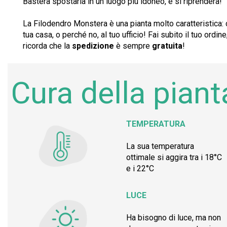
Basterà spostarla in un luogo più idoneo, e si riprenderà!
La Filodendro Monstera è una pianta molto caratteristica: 
tua casa, o perché no, al tuo ufficio! Fai subito il tuo ordin
ricorda che la
spedizione
è sempre
gratuita
!
Cura della piant
TEMPERATURA
La sua temperatura
ottimale si aggira tra i 18°C
e i 22°C
LUCE
Ha bisogno di luce, ma non