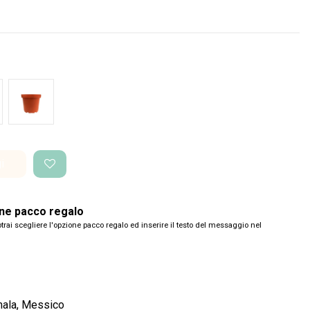
co Perlato
Vaso di produzione
i
one pacco regalo
trai scegliere l'opzione pacco regalo ed inserire il testo del messaggio nel
mala, Messico