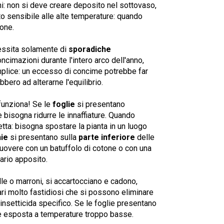
ni: non si deve creare deposito nel sottovaso,
to sensibile alle alte temperature: quando
ione.
essita solamente di
sporadiche
oncimazioni durante l'intero arco dell'anno,
mplice: un eccesso di concime potrebbe far
bbero ad alterarne l'equilibrio.
funziona! Se le
foglie
si presentano
e bisogna ridurre le innaffiature. Quando
retta: bisogna spostare la pianta in un luogo
ie
si presentano sulla
parte inferiore
delle
imuovere con un batuffolo di cotone o con una
ario apposito.
e o marroni, si accartocciano e cadono,
ari molto fastidiosi che si possono eliminare
insetticida specifico. Se le foglie presentano
 è esposta a temperature troppo basse.