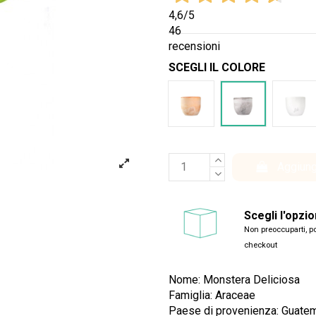
4,6
/5
46
recensioni
SCEGLI IL COLORE
Terracotta
Cemento
Bian
Aggiung
Scegli l'opzi
Non preoccuparti, po
checkout
Nome: Monstera Deliciosa
Famiglia: Araceae
Paese di provenienza: Guate