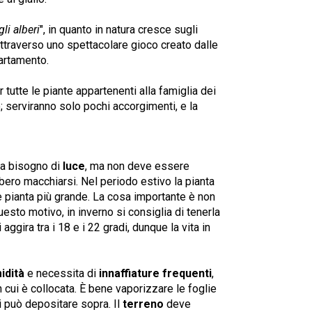
li alberi
", in quanto in natura cresce sugli
attraverso uno spettacolare gioco creato dalle
partamento.
r tutte le piante appartenenti alla famiglia dei
 serviranno solo pochi accorgimenti, e la
ha bisogno di
luce
, ma non deve essere
bbero macchiarsi. Nel periodo estivo la pianta
e pianta più grande. La cosa importante è non
questo motivo, in inverno si consiglia di tenerla
aggira tra i 18 e i 22 gradi, dunque la vita in
idità
e necessita di
innaffiature frequenti
,
n cui è collocata. È bene vaporizzare le foglie
i può depositare sopra. Il
terreno
deve