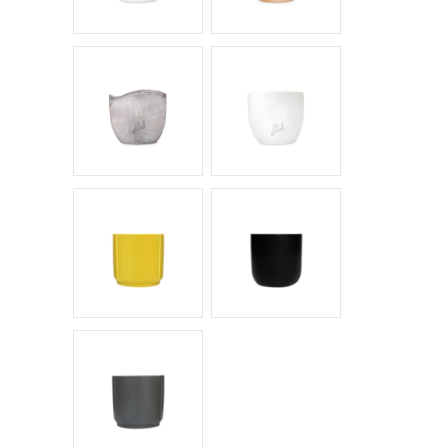
Cemento Onda
Bianco Perlato
Giallo
Nero
Antracite