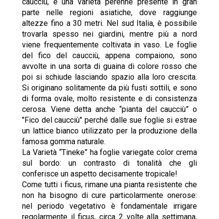
caucciù, è una varietà perenne presente in gran
parte nelle regioni asiatiche, dove raggiunge
altezze fino a 30 metri. Nel sud Italia, è possibile
trovarla spesso nei giardini, mentre più a nord
viene frequentemente coltivata in vaso. Le foglie
del fico del caucciù, appena compaiono, sono
avvolte in una sorta di guaina di colore rosso che
poi si schiude lasciando spazio alla loro crescita.
Si originano solitamente da più fusti sottili, e sono
di forma ovale, molto resistente e di consistenza
cerosa. Viene detta anche “pianta del caucciù” o
"Fico del caucciù" perché dalle sue foglie si estrae
un lattice bianco utilizzato per la produzione della
famosa gomma naturale.
La Varietà “Tineke” ha foglie variegate color crema
sul bordo: un contrasto di tonalità che gli
conferisce un aspetto decisamente tropicale!
Come tutti i ficus, rimane una pianta resistente che
non ha bisogno di cure particolarmente onerose:
nel periodo vegetativo è fondamentale irrigare
regolarmente il ficus, circa 2 volte alla settimana,