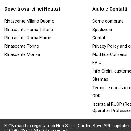
Dove trovarci nei Negozi
Aiuto e Contatti
Rinascente Milano Duomo
Come comprare
RInascente Roma Tritone
Spedizioni
RInascente Roma FIume
Contatti
RInascente Torino
Privacy Policy and 
RInascente Monza
Modifica Consensi
F.A.Q
Info Ordini:
custome
Sitemap
Termini e condizioni
ODR
Iscritta al RUOP (Reg
Operatori Profession
FLOB marchio registrato di Flob S.r.l.s | Garden Bovo SRL capitale s
01619660291 | All rights reserved.