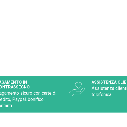
AGAMENTO IN
ASSISTENZA CLIE
ONTRASSEGNO
Assistenza clienti
agamento sicuro con carte di
telefonica
redito, Paypal, bonifico,
ontanti