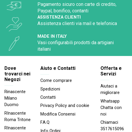
Pagamento sicuro con carte di credito,
Paypal, bonifico, contanti
ASSISTENZA CLIENTI
Assistenza clienti via mail e telefonica
MADE IN ITALY
Vasi configurabili prodotti da artigiani
italiani
Dove
Aiuto e Contatti
Offerta e
trovarci nei
Servizi
Negozi
Come comprare
Aiutaci a
Spedizioni
Rinascente
migliorare
Contatti
Milano
Whatsapp
Duomo
Privacy Policy and cookie
Chatta con
RInascente
noi
Modifica Consensi
Roma Tritone
Chiamaci
F.A.Q
RInascente
3517615096
Info Ordini: