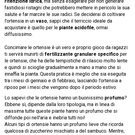
ritenzione idrica
, ma senza esagerare per non generare
fastidiosi ristagni che potrebbero mettere in pericolo la sua
salute e far marcire le sue radici. Se deciderai di coltivare
l'ortensia in un
vaso
, sappi che il terriccio ideale da
acquistare è quello per le
piante acidofile
, ormai
diffusissimo.
Concimare le ortensie è un vero e proprio gioco da ragazzi:
ti servirà munirti di
fertilizzante granulare specifico
per
le ortensie, che ha delle tempistiche di rilascio molto lente
e quindi si scioglie gradualmente a mano a mano che si
innaffia la pianta. Questa pratica è meglio che sia eseguita
tra i mesi di gennaio e di febbraio, lasciando l'ortensia a
riposo per i mesi che vengono dopo il periodo estivo.
Lo sapevi che le ortensie hanno un buonissimo
profumo
?
Ebbene sì, dipende dalla loro tipologia, ma in linea di
massima tutte queste piante hanno un profumo che si
diffonde poi nell'aria e inebria tutti noi!
Alcuni tipi di ortensie hanno un profumo lieve che ricorda
qualcosa di zuccherino mischiato a del sambuco. Mentre,