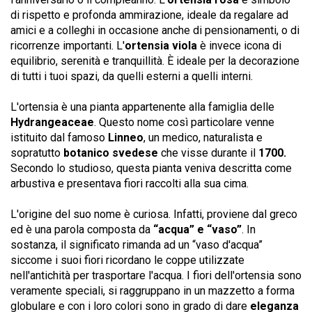
di rispetto e profonda ammirazione, ideale da regalare ad
amici e a colleghi in occasione anche di pensionamenti, o di
ricorrenze importanti. L'
ortensia viola
è invece icona di
equilibrio, serenità e tranquillità. È ideale per la decorazione
di tutti i tuoi spazi, da quelli esterni a quelli interni.
L'ortensia è una pianta appartenente alla famiglia delle
Hydrangeaceae
. Questo nome così particolare venne
istituito dal famoso
Linneo
, un medico, naturalista e
sopratutto
botanico svedese
che visse durante il
1700.
Secondo lo studioso, questa pianta veniva descritta come
arbustiva e presentava fiori raccolti alla sua cima.
L'origine del suo nome è curiosa. Infatti, proviene dal greco
ed è una parola composta da
“acqua” e “vaso”
. In
sostanza, il significato rimanda ad un “vaso d'acqua”
siccome i suoi fiori ricordano le coppe utilizzate
nell'antichità per trasportare l'acqua. I fiori dell'ortensia sono
veramente speciali, si raggruppano in un mazzetto a forma
globulare e con i loro colori sono in grado di dare
eleganza