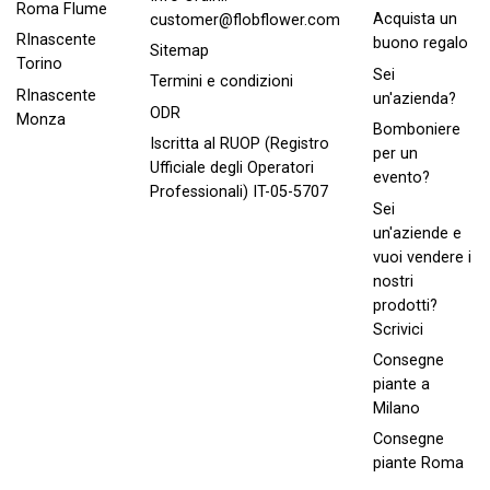
Roma FIume
Acquista un
customer@flobflower.com
RInascente
buono regalo
Sitemap
Torino
Sei
Termini e condizioni
RInascente
un'azienda?
ODR
Monza
Bomboniere
Iscritta al RUOP (Registro
per un
Ufficiale degli Operatori
evento?
Professionali) IT-05-5707
Sei
un'aziende e
vuoi vendere i
nostri
prodotti?
Scrivici
Consegne
piante a
Milano
Consegne
piante Roma