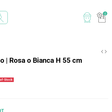
0
lo | Rosa o Bianca H 55 cm
of-Stock
OT