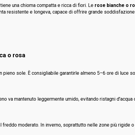
stiene una chioma compatta e ricca di fiori. Le
rose bianche o r
anta resistente e longeva, capace di offrire grande soddisfazione si
nca o rosa
 pieno sole. È consigliabile garantirle almeno 5–6 ore di luce sola
reno va mantenuto leggermente umido, evitando ristagni d'acqua c
l freddo moderato. In inverno, soprattutto nelle zone più rigide o