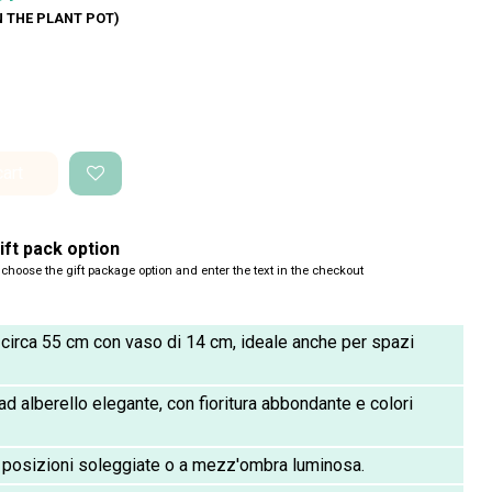
N THE PLANT POT)
cart
ft pack option
 choose the gift package option and enter the text in the checkout
 circa 55 cm con vaso di 14 cm, ideale anche per spazi
d alberello elegante, con fioritura abbondante e colori
 posizioni soleggiate o a mezz'ombra luminosa.