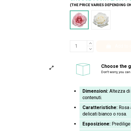
(THE PRICE VARIES DEPENDING O
Rosa 55 cm
Bianco 55 cm
Add to 
Choose the gi
Don't worry, you can
Dimensioni:
Altezza di
contenuti.
Caratteristiche:
Rosa a
delicati bianco o rosa.
Esposizione:
Predilige