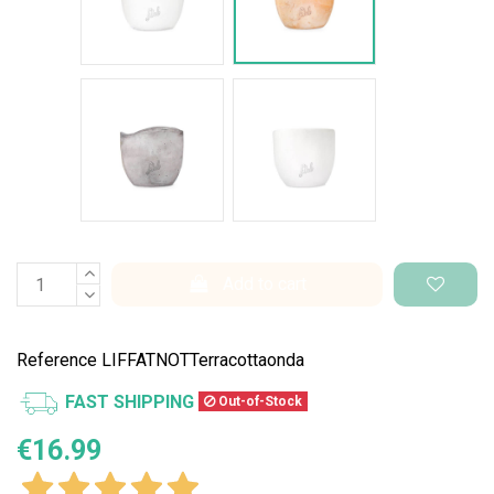
Cemento Onda
Bianco Perlato
Add to cart
Reference
LIFFATNOTTerracottaonda
FAST SHIPPING
Out-of-Stock
€16.99