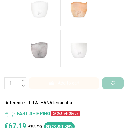
Cemento Onda
Bianco Perlato
Add to cart
Reference
LIFFATHANATerracotta
FAST SHIPPING
Out-of-Stock
€67.19
€83.99
DISCOUNT -20%