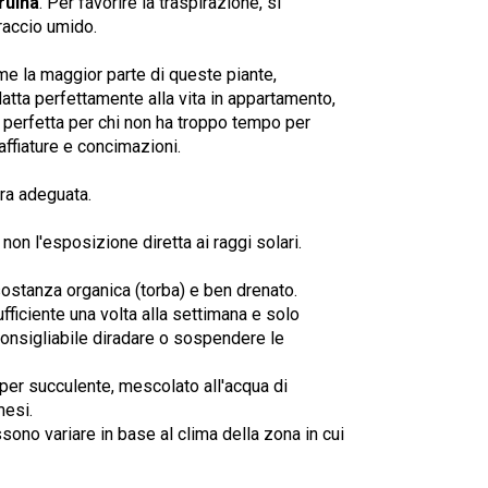
ruina
. Per favorire la traspirazione, si
raccio umido.
me la maggior parte di queste piante,
atta perfettamente alla vita in appartamento,
è perfetta per chi non ha troppo tempo per
affiature e concimazioni.
ra adeguata.
non l'esposizione diretta ai raggi solari.
 sostanza organica (torba) e ben drenato.
sufficiente una volta alla settimana e solo
consigliabile diradare o sospendere le
per succulente, mescolato all'acqua di
mesi.
ono variare in base al clima della zona in cui