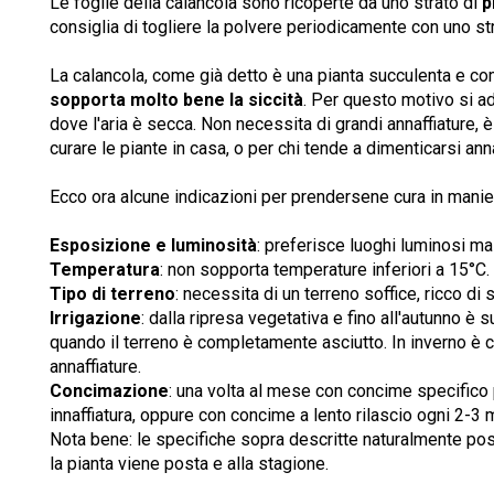
Le foglie della calancola sono ricoperte da uno strato di
p
consiglia di togliere la polvere periodicamente con uno st
La calancola, come già detto è una pianta succulenta e co
sopporta molto bene la siccità
. Per questo motivo si ad
dove l'aria è secca. Non necessita di grandi annaffiature, 
curare le piante in casa, o per chi tende a dimenticarsi ann
Ecco ora alcune indicazioni per prendersene cura in manie
Esposizione e luminosità
: preferisce luoghi luminosi ma 
Temperatura
: non sopporta temperature inferiori a 15°C.
Tipo di terreno
: necessita di un terreno soffice, ricco di
Irrigazione
: dalla ripresa vegetativa e fino all'autunno è 
quando il terreno è completamente asciutto. In inverno è 
annaffiature.
Concimazione
: una volta al mese con concime specifico 
innaffiatura, oppure con concime a lento rilascio ogni 2-3 
Nota bene: le specifiche sopra descritte naturalmente poss
la pianta viene posta e alla stagione.