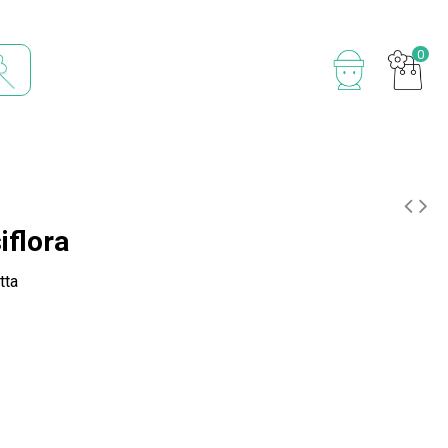
0
iflora
tta