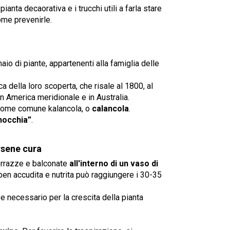
ianta decaorativa e i trucchi utili a farla stare
ome prevenirle.
naio di piante, appartenenti alla famiglia delle
a della loro scoperta, che risale al 1800, al
n America meridionale e in Australia.
il nome comune kalancola, o
calancola
.
nnocchia”
.
rsene cura
terrazze e balconate
all'interno di un vaso di
 ben accudita e nutrita può raggiungere i 30-35
 necessario per la crescita della pianta