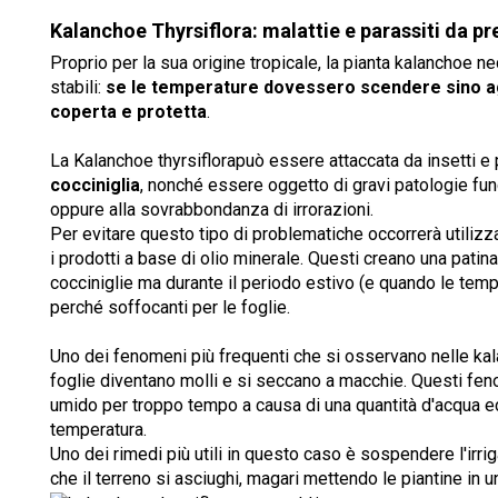
Kalanchoe Thyrsiflora: malattie e parassiti da pr
Proprio per la sua origine tropicale, la pianta kalanchoe n
stabili:
se le temperature dovessero scendere sino ag
coperta e protetta
.
La Kalanchoe thyrsiflorapuò essere attaccata da insetti e 
cocciniglia
, nonché essere oggetto di gravi patologie fungi
oppure alla sovrabbondanza di irrorazioni.
Per evitare questo tipo di problematiche occorrerà utilizza
i prodotti a base di olio minerale. Questi creano una patin
cocciniglie ma durante il periodo estivo (e quando le temp
perché soffocanti per le foglie.
Uno dei fenomeni più frequenti che si osservano nelle kal
foglie diventano molli e si seccano a macchie. Questi feno
umido per troppo tempo a causa di una quantità d'acqua 
temperatura.
Uno dei rimedi più utili in questo caso è sospendere l'irri
che il terreno si asciughi, magari mettendo le piantine in u