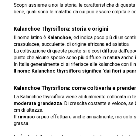
Scopri assieme a noi la storia, le caratteristiche di questa p
bene, quali sono le malattie da cui può essere colpita e c
Kalanchoe Thyrsiflora: storia e origini
Il nome latino è
Kalanchoe
, ed indica poco più di un centi
crassulacee, succulente, di origine africana ed asiatica.
La coltivazione di queste piante si è così diffusa dall'epoc
punto che alcune specie sono più diffuse in natura anche i
In Italia generalmente ci si riferisce alle kalanchoe con 
Il nome Kalanchoe thyrsiflora significa 'dai fiori a pa
Kalanchoe Thyrsiflora: come coltivarla e prende
La Kalanchoe thyrsiflora viene abitualmente collocata in 
moderata grandezza
. Di crescita costante e veloce, se
cm di altezza.
Il
rinvaso
si può effettuare anche annualmente, ma solo se
grassa.