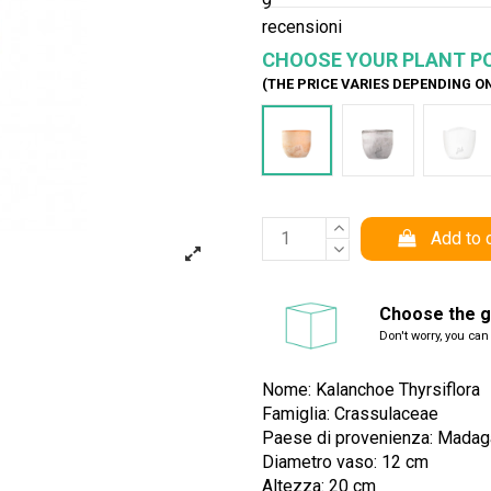
9
recensioni
CHOOSE YOUR PLANT P
(THE PRICE VARIES DEPENDING O
Terracotta
Cemento
Bia
Add to 
Choose the gi
Don't worry, you can
Nome: Kalanchoe Thyrsiflora
Famiglia: Crassulaceae
Paese di provenienza: Madag
Diametro vaso: 12 cm
Altezza: 20 cm