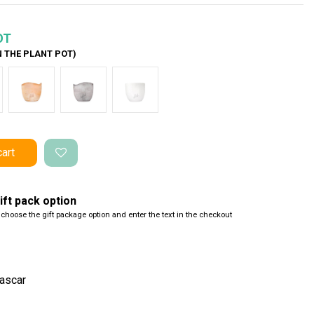
OT
N THE PLANT POT)
nco Onda
Terracotta onda
Cemento Onda
Bianco Perlato
cart
ft pack option
 choose the gift package option and enter the text in the checkout
ascar