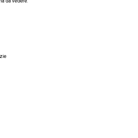
ma da vedere.
zie