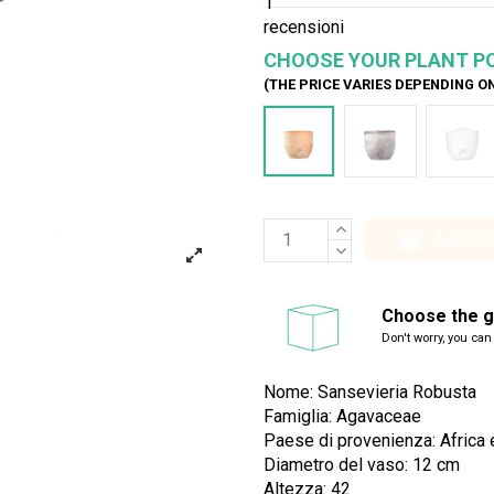
1
recensioni
CHOOSE YOUR PLANT P
(THE PRICE VARIES DEPENDING O
Terracotta
Cemento
Bia
Add to 
Choose the gi
Don't worry, you can
Nome: Sansevieria Robusta
Famiglia: Agavaceae
Paese di provenienza: Africa 
Diametro del vaso: 12 cm
Altezza: 42