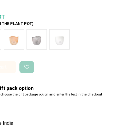
OT
N THE PLANT POT)
nco Onda
Terracotta onda
Cemento Onda
Bianco Perlato
cart
ft pack option
 choose the gift package option and enter the text in the checkout
e India