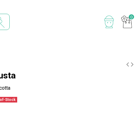
0
usta
otta
of-Stock