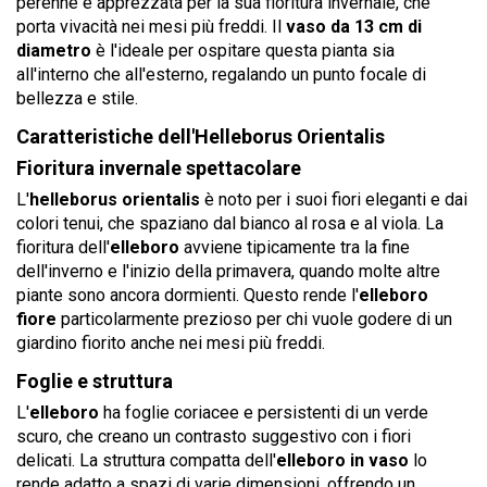
perenne è apprezzata per la sua fioritura invernale, che
porta vivacità nei mesi più freddi. Il
vaso da 13 cm di
diametro
è l'ideale per ospitare questa pianta sia
all'interno che all'esterno, regalando un punto focale di
bellezza e stile.
Caratteristiche dell'Helleborus Orientalis
Fioritura invernale spettacolare
L'
helleborus orientalis
è noto per i suoi fiori eleganti e dai
colori tenui, che spaziano dal bianco al rosa e al viola. La
fioritura dell'
elleboro
avviene tipicamente tra la fine
dell'inverno e l'inizio della primavera, quando molte altre
piante sono ancora dormienti. Questo rende l'
elleboro
fiore
particolarmente prezioso per chi vuole godere di un
giardino fiorito anche nei mesi più freddi.
Foglie e struttura
L'
elleboro
ha foglie coriacee e persistenti di un verde
scuro, che creano un contrasto suggestivo con i fiori
delicati. La struttura compatta dell'
elleboro in vaso
lo
rende adatto a spazi di varie dimensioni, offrendo un