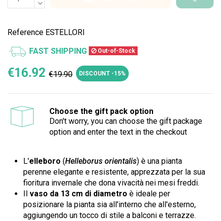
Reference
ESTELLORI
FAST SHIPPING
Out-of-Stock
€16.92
€19.90
DISCOUNT -15%
Choose the gift pack option
Don't worry, you can choose the gift package
option and enter the text in the checkout
L'
elleboro
(
Helleborus orientalis
) è una pianta
perenne elegante e resistente, apprezzata per la sua
fioritura invernale che dona vivacità nei mesi freddi.
Il
vaso da 13 cm di diametro
è ideale per
posizionare la pianta sia all'interno che all'esterno,
aggiungendo un tocco di stile a balconi e terrazze.