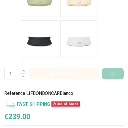
Nero Space
Bianco Space
Add to cart
Reference
LIFBONBONCARBianco
FAST SHIPPING
Out-of-Stock
€239.00