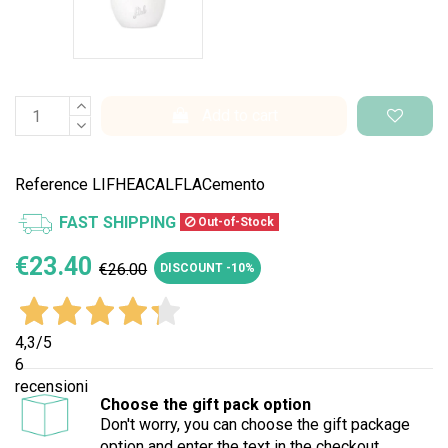
Add to cart
Reference
LIFHEACALFLACemento
FAST SHIPPING
Out-of-Stock
€23.40
€26.00
DISCOUNT -10%
4,3
/5
6
recensioni
Choose the gift pack option
Don't worry, you can choose the gift package
option and enter the text in the checkout