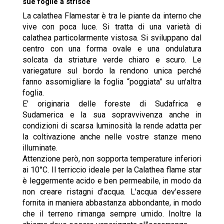
sue foglie a strisce
La calathea Flamestar è tra le piante da interno che
vive con poca luce. Si tratta di una varietà di
calathea particolarmente vistosa. Si sviluppano dal
centro con una forma ovale e una ondulatura
solcata da striature verde chiaro e scuro. Le
variegature sul bordo la rendono unica perché
fanno assomigliare la foglia “poggiata” su un'altra
foglia.
E' originaria delle foreste di Sudafrica e
Sudamerica e la sua sopravvivenza anche in
condizioni di scarsa luminosità la rende adatta per
la coltivazione anche nelle vostre stanze meno
illuminate.
Attenzione però, non sopporta temperature inferiori
ai 10°C. Il terriccio ideale per la Calathea flame star
è leggermente acido e ben permeabile, in modo da
non creare ristagni d'acqua. L'acqua dev'essere
fornita in maniera abbastanza abbondante, in modo
che il terreno rimanga sempre umido. Inoltre la