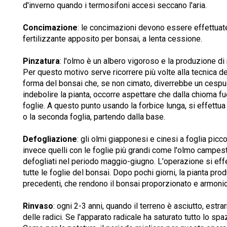
d'inverno quando i termosifoni accesi seccano l'aria.
Concimazione
: le concimazioni devono essere effettuate
fertilizzante apposito per bonsai, a lenta cessione.
Pinzatura
: l'olmo è un albero vigoroso e la produzione di 
Per questo motivo serve ricorrere più volte alla tecnica de
forma del bonsai che, se non cimato, diverrebbe un cespu
indebolire la pianta, occorre aspettare che dalla chioma 
foglie. A questo punto usando la forbice lunga, si effettua
o la seconda foglia, partendo dalla base.
Defogliazione
: gli olmi giapponesi e cinesi a foglia pic
invece quelli con le foglie più grandi come l'olmo campe
defogliati nel periodo maggio-giugno. L'operazione si eff
tutte le foglie del bonsai. Dopo pochi giorni, la pianta pro
precedenti, che rendono il bonsai proporzionato e armoni
Rinvaso
: ogni 2-3 anni, quando il terreno è asciutto, estra
delle radici. Se l'apparato radicale ha saturato tutto lo sp