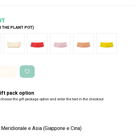
OT
N THE PLANT POT)
de Glossy
Bianco Glossy
Rosso intenso
Rosa pastello
Salmone
Giallo pantone
cart
ft pack option
 choose the gift package option and enter the text in the checkout
 Meridionale e Asia (Giappone e Cina)