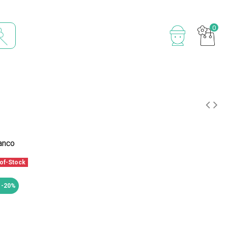
0
anco
of-Stock
 -20%