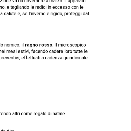
razione va da novembre a marzo. L'apparato
no, e tagliando le radici in eccesso con le
a salute e, se l'inverno è rigido, proteggi dal
lo nemico: il
ragno rosso
. Il microscopico
ei mesi estivi, facendo cadere loro tutte le
preventivi, effettuati a cadenza quindicinale,
endo altri come regalo di natale