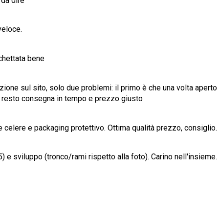
 da dire
veloce.
cchettata bene
izione sul sito, solo due problemi: il primo è che una volta aper
 il resto consegna in tempo e prezzo giusto
e celere e packaging protettivo. Ottima qualità prezzo, consiglio.
 e sviluppo (tronco/rami rispetto alla foto). Carino nell'insieme.