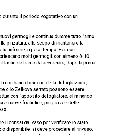
 durante il periodo vegetativo con un
nuovi germogli è continua durante tutto l'anno.
lla pinzatura, allo scopo di mantenere la
glio informe in poco tempo. Per non
fuoriescano molti germogli, con almeno 8-10
 il taglio del ramo da accorciare, dopo la prima
cola non hanno bisogno della defogliazione,
stre o lo Zelkova serrato possono essere
ettua con l'apposito defogliatore, eliminando
duce nuove foglioline, più piccole delle
oso.
rre il bonsai dal vaso per verificare lo stato
azio disponibile, si deve procedere al rinvaso.