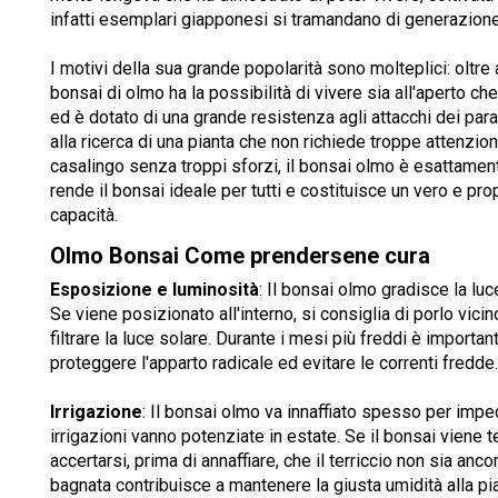
infatti esemplari giapponesi si tramandano di generazione
I motivi della sua grande popolarità sono molteplici: oltre
bonsai di olmo ha la possibilità di vivere sia all'aperto c
ed è dotato di una grande resistenza agli attacchi dei paras
alla ricerca di una pianta che non richiede troppe attenzioni
casalingo senza troppi sforzi, il bonsai olmo è esattamente
rende il bonsai ideale per tutti e costituisce un vero e pr
capacità.
Olmo Bonsai Come prendersene cura
Esposizione e luminosità
: Il bonsai olmo gradisce la luc
Se viene posizionato all'interno, si consiglia di porlo vici
filtrare la luce solare. Durante i mesi più freddi è importan
proteggere l'apparto radicale ed evitare le correnti fredde.
Irrigazione
: Il bonsai olmo va innaffiato spesso per imped
irrigazioni vanno potenziate in estate. Se il bonsai viene
accertarsi, prima di annaffiare, che il terriccio non sia an
bagnata contribuisce a mantenere la giusta umidità alla pia