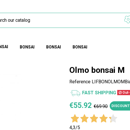
NSAI
BONSAI
BONSAI
BONSAI
Olmo bonsai M
Reference
LIFBONOLMOMBi
FAST SHIPPING
Out-
€55.92
€69.90
DISCOUNT
4,3
/5