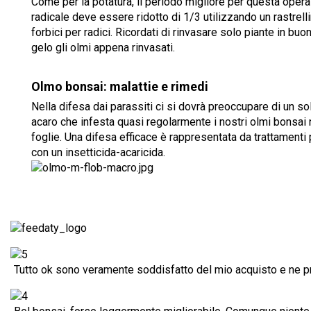
Come per la potatura, il periodo migliore per questa ope
radicale deve essere ridotto di 1/3 utilizzando un rastrelli
forbici per radici. Ricordati di rinvasare solo piante in buon
gelo gli olmi appena rinvasati.
Olmo bonsai: malattie e rimedi
Nella difesa dai parassiti ci si dovrà preoccupare di un so
acaro che infesta quasi regolarmente i nostri olmi bonsai n
foglie. Una difesa efficace è rappresentata da trattamenti 
con un insetticida-acaricida.
Tutto ok sono veramente soddisfatto del mio acquisto e ne pr