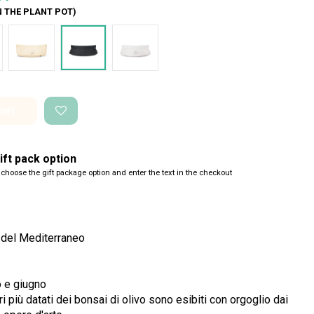
N THE PLANT POT)
de Glossy
Bianco Glossy
Nero Space
Bianco Space
cart
ft pack option
 choose the gift package option and enter the text in the checkout
 del Mediterraneo
o e giugno
ri più datati dei bonsai di olivo sono esibiti con orgoglio dai