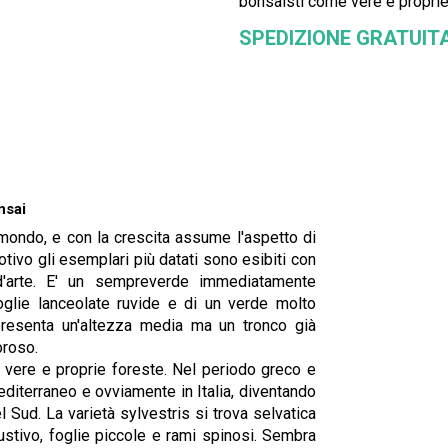
bonsaisti come vere e proprie
SPEDIZIONE GRATUIT
nsai
l mondo, e con la crescita assume l'aspetto di
tivo gli esemplari più datati sono esibiti con
d'arte. E' un sempreverde immediatamente
foglie lanceolate ruvide e di un verde molto
, presenta un'altezza media ma un tronco già
oroso.
e vere e proprie foreste. Nel periodo greco e
editerraneo e ovviamente in Italia, diventando
l Sud. La varietà sylvestris si trova selvatica
ustivo, foglie piccole e rami spinosi. Sembra