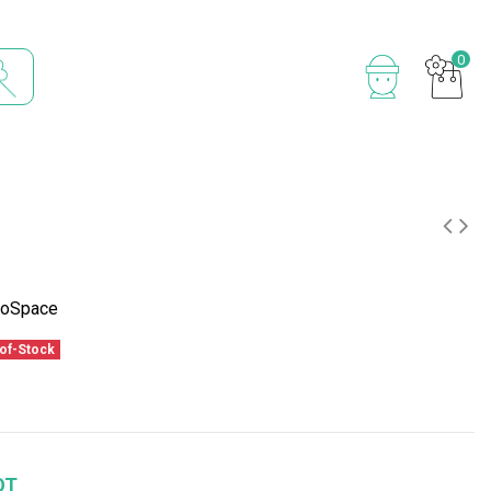
0
roSpace
of-Stock
OT