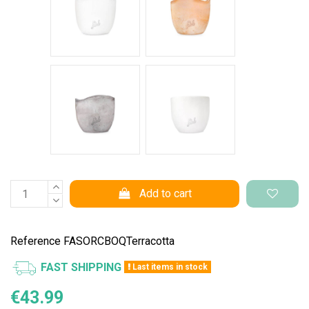
Cemento Onda
Bianco Perlato
Add to cart
Reference
FASORCBOQTerracotta
FAST SHIPPING
Last items in stock
€43.99