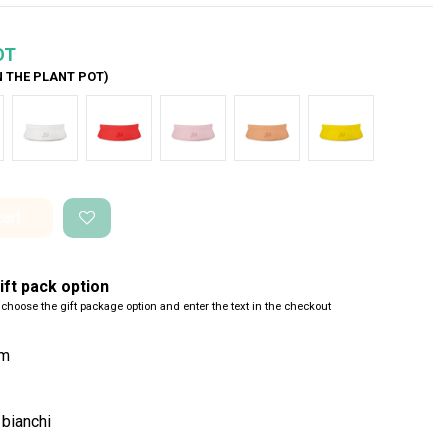
OT
N THE PLANT POT)
o Space
Bianco Space
Rosso intenso
Rosa pastello
Salmone
Giallo pantone
cart
ft pack option
 choose the gift package option and enter the text in the checkout
um
 bianchi