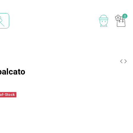
0
palcato
of-Stock