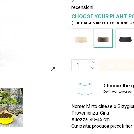
2
recensioni
CHOOSE YOUR PLANT P
(THE PRICE VARIES DEPENDING O
Bianco
Marrone
Ner
Add to 
Choose the gi
Don't worry, you can
Nome: Mirto cinese o Sizygi
Provenienza: Cina
Altezza: 40-45 cm
Curiosità: produce piccoli fiori