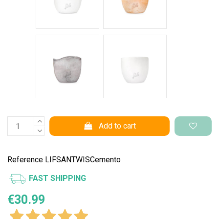
Cemento Onda
Bianco Perlato
Add to cart
Reference
LIFSANTWISCemento
FAST SHIPPING
€30.99