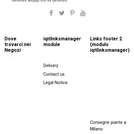
deserunt aliquip nisi ex deserunt.
Dove
iqitlinksmanager
Links footer 2
trovarci nei
module
(modulo
Negozi
iqitlinksmanager)
Delivery
Contact us
Legal Notice
Consegne piante a
Milano