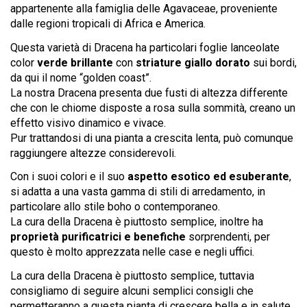
appartenente alla famiglia delle Agavaceae, proveniente
dalle regioni tropicali di Africa e America.
Questa varietà di Dracena ha particolari foglie lanceolate
color
verde brillante
con
striature giallo dorato
sui bordi,
da qui il nome “golden coast”.
La nostra Dracena presenta due fusti di altezza differente
che con le chiome disposte a rosa sulla sommità, creano un
effetto visivo dinamico e vivace.
Pur trattandosi di una pianta a crescita lenta, può comunque
raggiungere altezze considerevoli.
Con i suoi colori e il suo
aspetto esotico ed esuberante
,
si adatta a una vasta gamma di stili di arredamento, in
particolare allo stile boho o contemporaneo.
La cura della Dracena è piuttosto semplice, inoltre ha
proprietà purificatrici e benefiche
sorprendenti, per
questo è molto apprezzata nelle case e negli uffici.
La cura della Dracena è piuttosto semplice, tuttavia
consigliamo di seguire alcuni semplici consigli che
permetteranno a questa pianta di crescere bella e in salute.