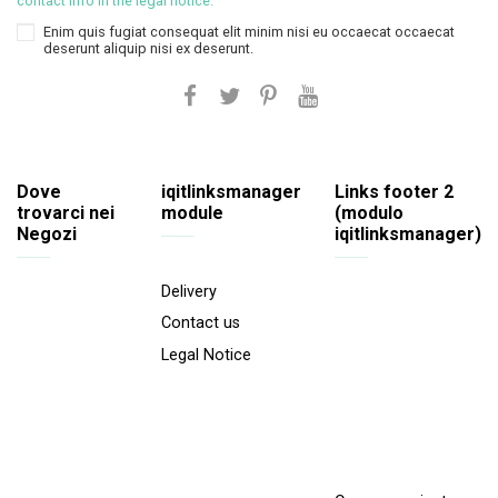
contact info in the legal notice.
Enim quis fugiat consequat elit minim nisi eu occaecat occaecat
deserunt aliquip nisi ex deserunt.
Dove
iqitlinksmanager
Links footer 2
trovarci nei
module
(modulo
Negozi
iqitlinksmanager)
Delivery
Contact us
Legal Notice