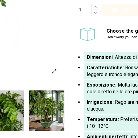
Add to 
Choose the gi
Don't worry, you can
Dimensioni
: Altezza di
Caratteristiche:
Bonsai
leggero e tronco elegan
Esposizione:
Molta luce
sole diretto nelle ore pi
Irrigazione:
Regolare m
d'acqua.
Temperatura:
Preferis
i 10–12°C.
Ambienti perfetti:
Inte