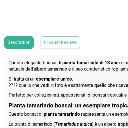
Description
Product Reviews
Questo elegante bonsai di
pianta tamarindo di 18 anni
è un
naturale dell'albero tamarindo e il suo caratteristico fogliam
Si tratta di un
esemplare unico
:
???? quello che vedi in foto è esattamente quello che riceve
Perfetto per collezionisti, appassionati di bonsai tropicali 
Pianta tamarindo bonsai: un esemplare tropica
Questo bonsai di
pianta tamarindo
rappresenta un esemplar
La pianta di tamarindo (
Tamarindus indica
) è un albero tropi