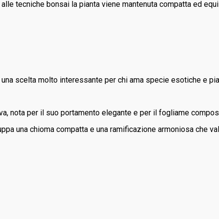
alle tecniche bonsai la pianta viene mantenuta compatta ed equil
una scelta molto interessante per chi ama specie esotiche e pian
va, nota per il suo portamento elegante e per il fogliame compost
uppa una chioma compatta e una ramificazione armoniosa che valor