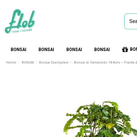
BO
BONSAI
BONSAI
BONSAI
BONSAI
Home
BONSAI
Bonsai Esemplare
Bonsai di Tamarindo 18 Anni – Pianta 