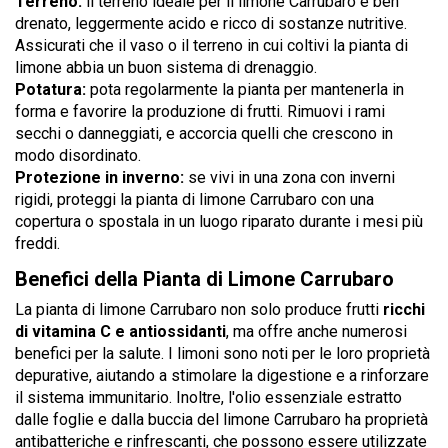
Terreno:
il terreno ideale per il limone Carrubaro è ben
drenato, leggermente acido e ricco di sostanze nutritive.
Assicurati che il vaso o il terreno in cui coltivi la pianta di
limone abbia un buon sistema di drenaggio.
Potatura:
pota regolarmente la pianta per mantenerla in
forma e favorire la produzione di frutti. Rimuovi i rami
secchi o danneggiati, e accorcia quelli che crescono in
modo disordinato.
Protezione in inverno:
se vivi in una zona con inverni
rigidi, proteggi la pianta di limone Carrubaro con una
copertura o spostala in un luogo riparato durante i mesi più
freddi.
Benefici della Pianta di Limone Carrubaro
La pianta di limone Carrubaro non solo produce frutti
ricchi
di vitamina C e antiossidanti
, ma offre anche numerosi
benefici per la salute. I limoni sono noti per le loro proprietà
depurative, aiutando a stimolare la digestione e a rinforzare
il sistema immunitario. Inoltre, l'olio essenziale estratto
dalle foglie e dalla buccia del limone Carrubaro ha proprietà
antibatteriche e rinfrescanti, che possono essere utilizzate