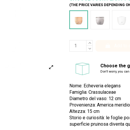
(THE PRICE VARIES DEPENDING O
Terracotta
Cemento
Bia
Add to 
Choose the gi
Don't worry, you can
Nome: Echeveria elegans
Famiglia: Crassulaceae
Diametro del vaso: 12 cm
Provenienza: America meridi
Altezza: 15 cm
Storio e curiosità: le foglie 
superficie pruinosa diventa q