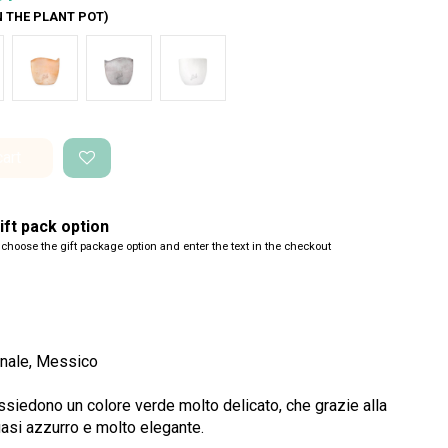
N THE PLANT POT)
nco Onda
Terracotta onda
Cemento Onda
Bianco Perlato
cart
ft pack option
 choose the gift package option and enter the text in the checkout
onale, Messico
possiedono un colore verde molto delicato, che grazie alla
uasi azzurro e molto elegante.