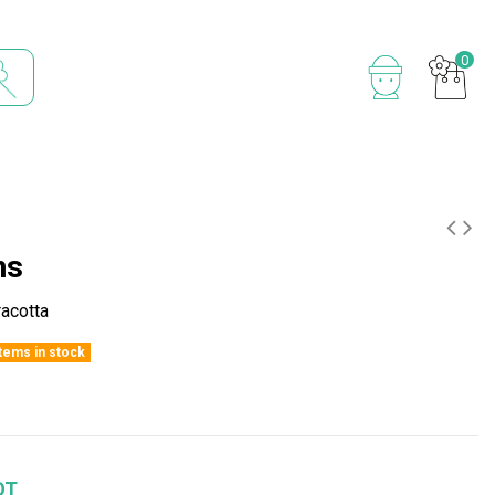
0
ns
acotta
items in stock
OT