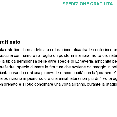
SPEDIZIONE GRATUITA
raffinato
sta estetico: la sua delicata colorazione bluastra le conferisce
iascuna con numerose foglie disposte in maniera molto ordinata, 
a tipica sembianza delle altre specie di Echeveria, arricchita per
eferite, specie durante la fioritura che avviene da maggio in poi 
pianta creando così una piacevole discontinuità con la “possente” 
 posizione in pieno sole e una annaffiatura non più di 1 volta o
en drenato e si può concimare una volta all'anno, durante la stagio