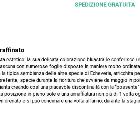
SPEDIZIONE GRATUITA
raffinato
sta estetico: la sua delicata colorazione bluastra le conferisce
iascuna con numerose foglie disposte in maniera molto ordinata, 
a tipica sembianza delle altre specie di Echeveria, arricchita per
eferite, specie durante la fioritura che avviene da maggio in poi 
pianta creando così una piacevole discontinuità con la “possente” 
 posizione in pieno sole e una annaffiatura non più di 1 volta o
en drenato e si può concimare una volta all'anno, durante la stagio