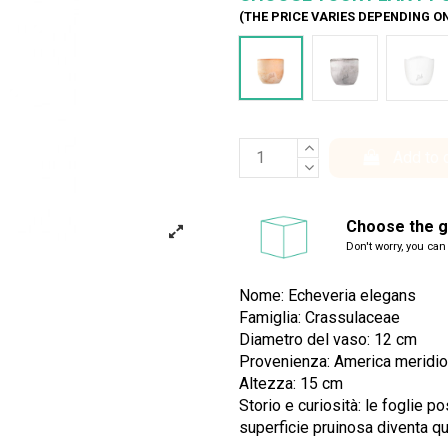
(THE PRICE VARIES DEPENDING O
Terracotta
Cemento
Bia
Add to 
Choose the gi
Don't worry, you can
Nome: Echeveria elegans
Famiglia: Crassulaceae
Diametro del vaso: 12 cm
Provenienza: America meridi
Altezza: 15 cm
Storio e curiosità: le foglie 
superficie pruinosa diventa q