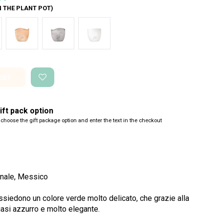
N THE PLANT POT)
nco Onda
Terracotta onda
Cemento Onda
Bianco Perlato
cart
ft pack option
 choose the gift package option and enter the text in the checkout
onale, Messico
possiedono un colore verde molto delicato, che grazie alla
uasi azzurro e molto elegante.