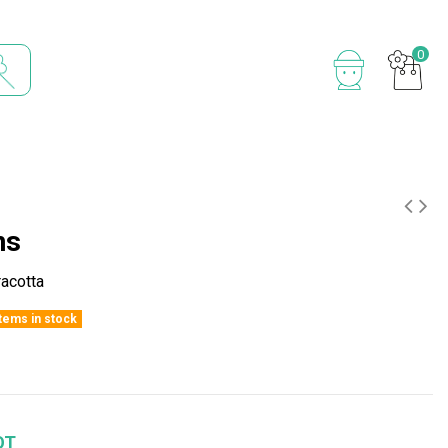
0
ns
acotta
items in stock
OT