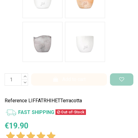
Cemento Onda
Bianco Perlato
Add to cart
Reference
LIFFATRHIHETTerracotta
FAST SHIPPING
Out-of-Stock
€19.90