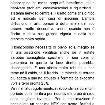
biancospino ha molte proprietà benefiche utili a
risolvere problemi cardiovascolari e riguardanti il
sistema nervoso centrale.
? usato come ansiolitico
ed è indicato per casi di insonnia.
L'ampia
diffusione in arte bonsai è determinata dal suo
essere molto decorativo anche quando non è
fiorito e dalla sua grande vigoria e dalla sua
crescita molto rapida.
Il biancospino necessita di pieno sole, meglio se
in una posizione ventilata, anche se in estate
sarebbe consigliato spostarlo in una zona di
penombra in quanto la luce diretta potrebbe
danneggiarlo. E' una pianta molto robusta e non
teme né il caldo, né il freddo. La miscela di terreno
più adatta a questo arbusto è formata da akadama
75% e terra pronta 25%.
Va innaffiato regolarmente, in abbondanza durante il
periodo della fioritura per incentivarla e più di rado
nella stagione invernale. Per la concimazione è
consigliato un concime NPK con
azoto, fosfati e