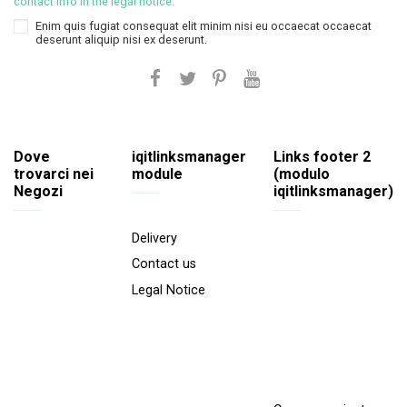
contact info in the legal notice.
Enim quis fugiat consequat elit minim nisi eu occaecat occaecat
deserunt aliquip nisi ex deserunt.
Dove
iqitlinksmanager
Links footer 2
trovarci nei
module
(modulo
Negozi
iqitlinksmanager)
Delivery
Contact us
Legal Notice