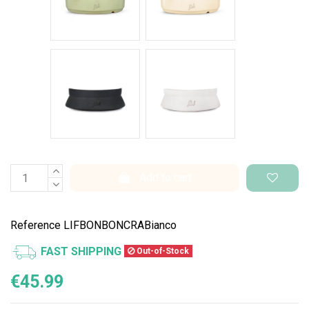
Nero Space
Bianco Space
Add to cart
Reference
LIFBONBONCRABianco
FAST SHIPPING
Out-of-Stock
€45.99