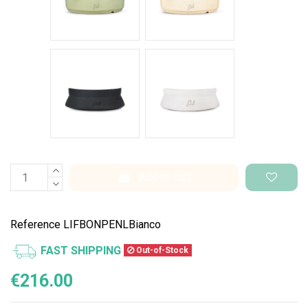
Nero Space
Bianco Space
Add to cart
Reference
LIFBONPENLBianco
FAST SHIPPING
Out-of-Stock
€216.00