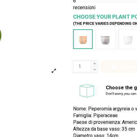
6
recensioni
CHOOSE YOUR PLANT P
(THE PRICE VARIES DEPENDING O
Terracotta
Cemento
Bian
Add to 
Choose the gi
Don't worry, you can
Nome: Peperomia argyreia o 
Famiglia: Piperaceae
Paese di provenienza: Americ
Altezza da base vaso: 35 cm
Diametro vaso: 14cm