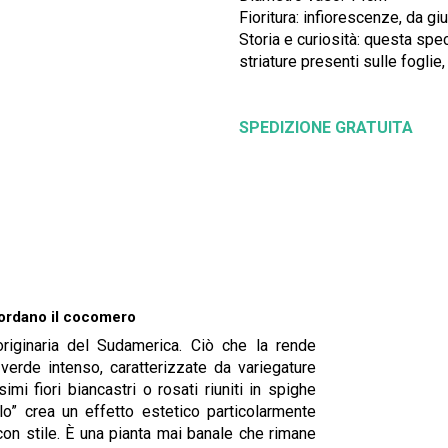
Fioritura: infiorescenze, da g
Storia e curiosità: questa sp
striature presenti sulle foglie
SPEDIZIONE GRATUITA
cordano il cocomero
iginaria del Sudamerica. Ciò che la rende
verde intenso, caratterizzate da variegature
i fiori biancastri o rosati riuniti in spighe
o” crea un effetto estetico particolarmente
con stile. È una pianta mai banale che rimane