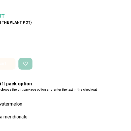
OT
N THE PLANT POT)
co Perlato
cart
ft pack option
 choose the gift package option and enter the text in the checkout
watermelon
a meridionale