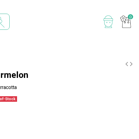
0
ermelon
racotta
of-Stock