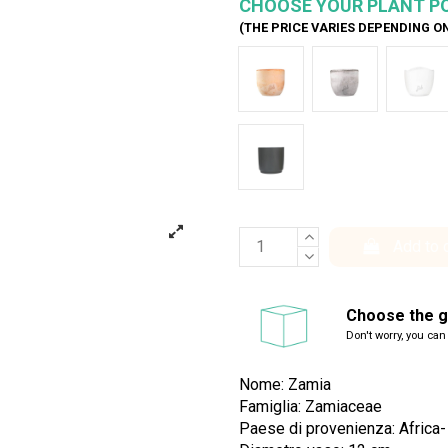
CHOOSE YOUR PLANT P
(THE PRICE VARIES DEPENDING O
Terracotta
Cemento
Bia
Antracite
Add to 
Choose the gi
Don't worry, you can
Nome: Zamia
Famiglia: Zamiaceae
Paese di provenienza: Africa