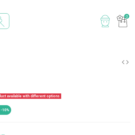
0
ct available with different options
 -10%