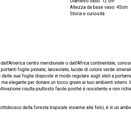
Diametro vaso: 12 cm
Altezza da base vaso: 45cm
Storia e curiosità:
e dall'America centro meridionale o dall'Africa continentale, con
portanti foglie pinnate, lanceolate, lucide di colore verde smera
 delle sue foglie disposte in modo regolare sugli steli a portament
ma elegante per donare un tocco green ai tuoi ambienti interni. I
tivazione risulta piuttosto facile poiché è resistente e non richie
ottobosco della foresta tropicale insieme alle felci, è in un ambi