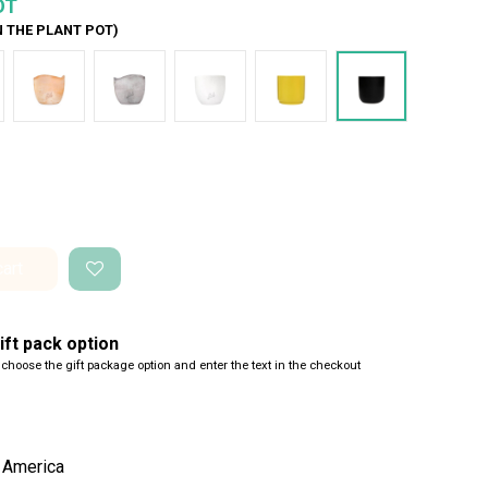
OT
N THE PLANT POT)
nco Onda
Terracotta onda
Cemento Onda
Bianco Perlato
Giallo
Nero
cart
ft pack option
 choose the gift package option and enter the text in the checkout
- America