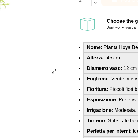
Choose the gi
Don't worry, you can 
Nome:
Pianta Hoya Be
Altezza:
45 cm
Diametro vaso:
12 cm
Fogliame:
Verde inten
Fioritura:
Piccoli fiori 
Esposizione:
Preferisce
Irrigazione:
Moderata, la
Terreno:
Substrato ben
Perfetta per interni:
Ide