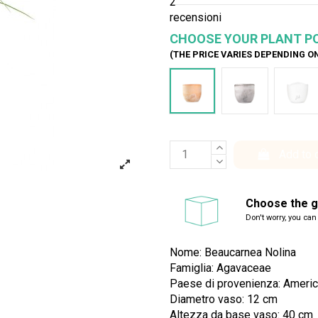
2
recensioni
CHOOSE YOUR PLANT P
(THE PRICE VARIES DEPENDING O
Terracotta
Cemento
Bia
Add to 
Choose the gi
Don't worry, you can
Nome: Beaucarnea Nolina
Famiglia: Agavaceae
Paese di provenienza: Americ
Diametro vaso: 12 cm
Altezza da base vaso: 40 cm