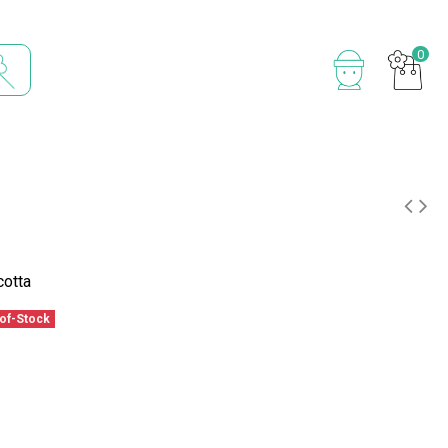
0
otta
of-Stock