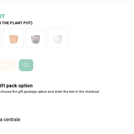
OT
N THE PLANT POT)
nco Onda
Terracotta onda
Cemento Onda
Bianco Perlato
cart
ft pack option
 choose the gift package option and enter the text in the checkout
a centrale