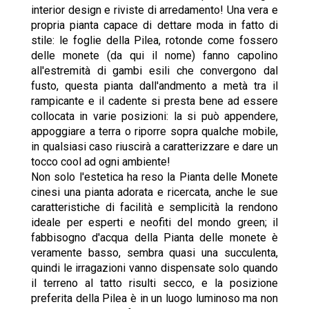
interior design e riviste di arredamento! Una vera e
propria pianta capace di dettare moda in fatto di
stile: le foglie della Pilea, rotonde come fossero
delle monete (da qui il nome) fanno capolino
all'estremità di gambi esili che convergono dal
fusto, questa pianta dall'andmento a metà tra il
rampicante e il cadente si presta bene ad essere
collocata in varie posizioni: la si può appendere,
appoggiare a terra o riporre sopra qualche mobile,
in qualsiasi caso riuscirà a caratterizzare e dare un
tocco cool ad ogni ambiente!
Non solo l'estetica ha reso la Pianta delle Monete
cinesi una pianta adorata e ricercata, anche le sue
caratteristiche di facilità e semplicità la rendono
ideale per esperti e neofiti del mondo green; il
fabbisogno d'acqua della Pianta delle monete è
veramente basso, sembra quasi una succulenta,
quindi le irragazioni vanno dispensate solo quando
il terreno al tatto risulti secco, e la posizione
preferita della Pilea è in un luogo luminoso ma non