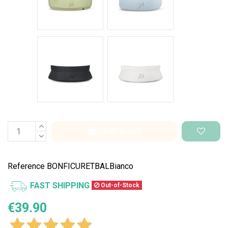
Nero Space
Bianco Space
Add to cart
Reference
BONFICURETBALBianco
FAST SHIPPING
Out-of-Stock
€39.90