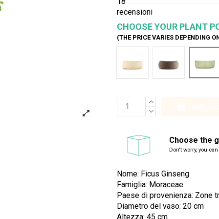
18
recensioni
CHOOSE YOUR PLANT P
(THE PRICE VARIES DEPENDING O
Bianco
Marrone
Ver
Add to 
Choose the gi
Don't worry, you can
Nome: Ficus Ginseng
Famiglia: Moraceae
Paese di provenienza: Zone tr
Diametro del vaso: 20 cm
Altezza: 45 cm