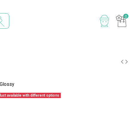
0
Glossy
ct available with different options