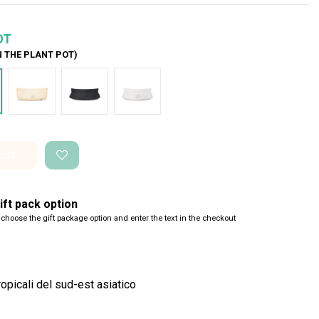
OT
N THE PLANT POT)
de Glossy
Bianco Glossy
Nero Space
Bianco Space
cart
ft pack option
 choose the gift package option and enter the text in the checkout
opicali del sud-est asiatico