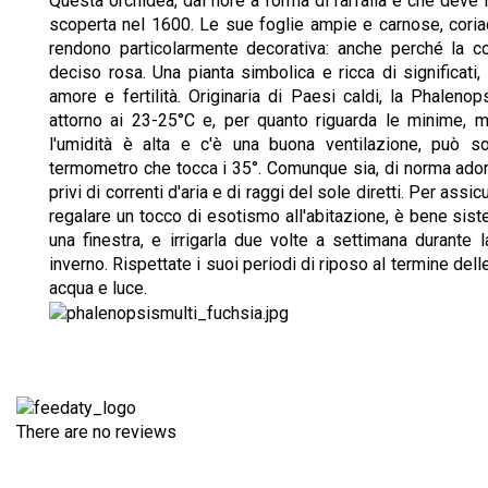
Questa orchidea, dal fiore a forma di farfalla e che deve 
scoperta nel 1600. Le sue foglie ampie e carnose, coriace
rendono particolarmente decorativa: anche perché la co
deciso rosa. Una pianta simbolica e ricca di significati
amore e fertilità. Originaria di Paesi caldi, la Phalen
attorno ai 23-25°C e, per quanto riguarda le minime, 
l'umidità è alta e c'è una buona ventilazione, può so
termometro che tocca i 35°. Comunque sia, di norma adora
privi di correnti d'aria e di raggi del sole diretti. Per assi
regalare un tocco di esotismo all'abitazione, è bene sist
una finestra, e irrigarla due volte a settimana durante 
inverno. Rispettate i suoi periodi di riposo al termine del
acqua e luce.
There are no reviews