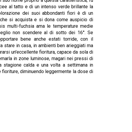
il suo nome proprio a questa caratteristica, fu
e al tatto e di un intenso verde brillante la
lorazione dei suoi abbondanti fiori è di un
, che si acquista e si dona come auspicio di
opsis multi-fuchsia ama le temperature medie
meglio non scendere al di sotto dei 16°. Se
pportare bene anche estati torride, con il
 stare in casa, in ambienti ben arieggiati ma
curarsi un'eccellente fioritura, capace da sola di
emarla in zone luminose, magari nei pressi di
la stagione calda e una volta a settimana in
le fioriture, diminuendo leggermente la dose di