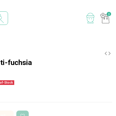
0
ti-fuchsia
of-Stock
cart