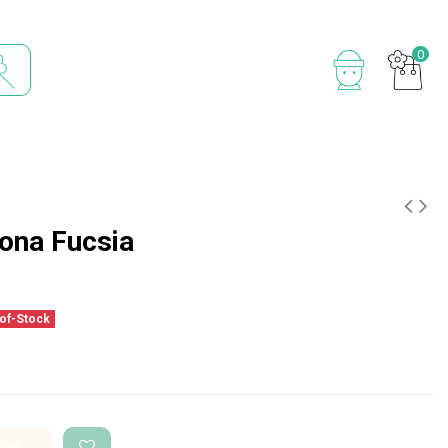
0
ona Fucsia
of-Stock
cart