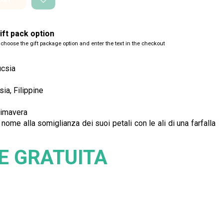
ft pack option
 choose the gift package option and enter the text in the checkout
ucsia
ia, Filippine
primavera
 nome alla somiglianza dei suoi petali con le ali di una farfalla
E GRATUITA