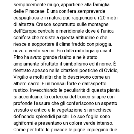
semplicemente mugo, appartiene alla famiglia
delle Pinaceae. È una conifera sempreverde
cespugliosa e in natura può raggiungere i 20 metri
di altezza. Cresce soprattutto sulle montagne
dell'Europa centrale e meridionale dove è l'unica
conifera che resiste a questa altitudine e che
riesce a sopportare il clima freddo con pioggia,
neve e vento secco. Fin dalla mitologia greca il
Pino ha avuto grande risalto e ne è stato
ampiamente sfruttato il simbolismo ed il nome. È
rientrato spesso nelle citazioni poetiche di Ovidio,
Virgilio e molti altri che lo descrivono come un
albero sacro. È un bonsai forte e dall'aspetto
rustico. Invecchiando le peculiarità di questa pianta
si accentuano: la corteccia del tronco si apre con
profonde fessure che gli conferiscono un aspetto
vissuto e antico e la vegetazione si arricchisce
definendo splendidi palchi. Le sue foglie sono
aghiformi e presentano un colore verde intenso.
Come per tutte le pinacee le pigne impiegano due