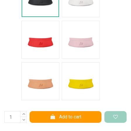
Rosso intenso
Rosa pastello
Salmone
Giallo pantone
Add to cart