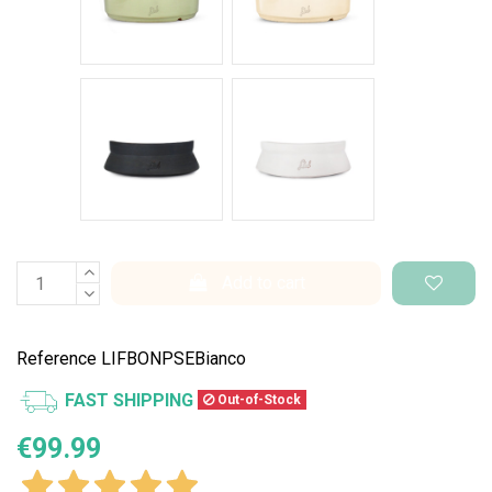
Nero Space
Bianco Space
Add to cart
Reference
LIFBONPSEBianco
FAST SHIPPING
Out-of-Stock
€99.99