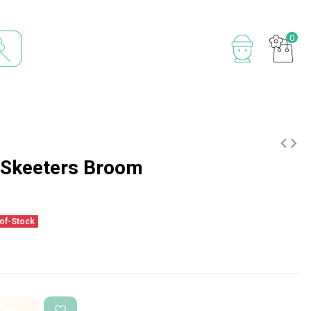
0
 Skeeters Broom
of-Stock
cart