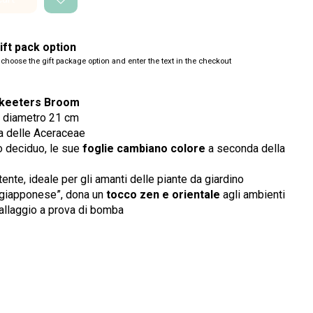
ft pack option
 choose the gift package option and enter the text in the checkout
Skeeters Broom
e diametro 21 cm
ia delle Aceraceae
 deciduo, le sue
foglie cambiano colore
a seconda della
ente, ideale per gli amanti delle piante da giardino
giapponese”, dona un
tocco zen e orientale
agli ambienti
llaggio a prova di bomba