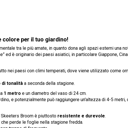
olore per il tuo giardino!
ntale tra le più amate, in quanto dona agli spazi esterni una n
” ed è originario dei paesi asiatici, in particolare Giappone, Ci
to nei paesi con climi temperati, dove viene utilizzato come orn
 di tonalità
a seconda della stagione.
ca
1 metro
e un diametro del vaso di 24 cm.
rdino, e potenzialmente può raggiungere un'altezza di 4-5 metri,
o Skeeters Broom è piuttosto
resistente e durevole
.
ca che perde le foglie nella stagione fredda.