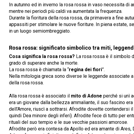
In autunno ed in inverno la rosa rossa in vaso necessita di a
mentre nei periodi più caldi va aumentata la frequenza.
Durante la fioritura della rosa rossa, da primavera a fine aut
appassiti per stimolare le nuove fioriture. In piena estate, s
in un luogo semiombreggiato.
Rosa rossa: significato simbolico tra miti, leggend
Cosa significa la rosa rossa?
La rosa rossa è il simbolo d
grado di superare anche la morte.
La rosa rossa è chiamata la “
regina dei fiori
”.
Nella mitologia greca sono diverse le leggende associate a
della rosa rossa.
Alla rosa rossa è associato il
mito di Adone
perché si unì a
era un giovane dalla bellezza ammaliante, il suo fascino era
dell'Amore, riuscì a sottrarsi. Afrodite dovette contendersi
quindi Dea minore degli inferi). Afrodite fece di tutto per ent
rituali del suo tempio e le sue vecchie passioni amorose.
Afrodite però era contesa da Apollo ed era amante di Ares, D