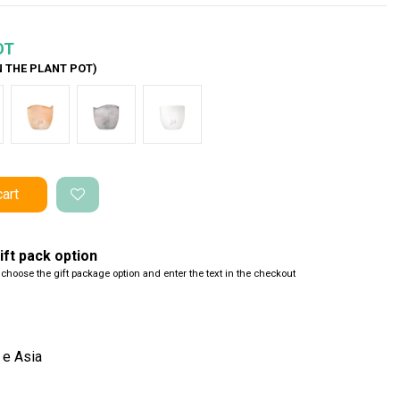
OT
N THE PLANT POT)
nco Onda
Terracotta onda
Cemento Onda
Bianco Perlato
cart
ft pack option
 choose the gift package option and enter the text in the checkout
 e Asia