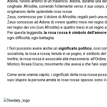
Adone, furono artefici di un maleficio. Adone, durante una de
cinghiale. Afrodite, correndo follemente verso il suo corpo, s
originarono delle splendide rose rosse.
Zeus, commosso per il dolore di Afrodite, regalò però una n
Zeus concesse ad Adone di vivere quattro mesi nel regno di
nel regno dei vivi (con Afrodite) e quattro mesi in un regno a
Per questa leggenda,
la rosa rossa è simbolo dell'amore
ogni difficoltà, ogni battaglia.
I fiori possono avere anche un
significato politico
, così co
socialista, la rosa a rossa, tenuta in un pugno, è simbolo del 
Inoltre, la rosa rossa è associata alla massoneria: all'Ordin
Mistico Rosea Crucis, movimento che aveva a che fare sopr
Come avrai oramai capito, i significati della rosa rossa pos
vuoi stupire la persona amata le rose rosse spesso sono il