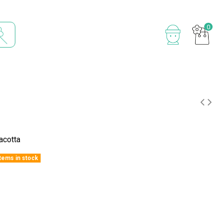
0
cotta
items in stock