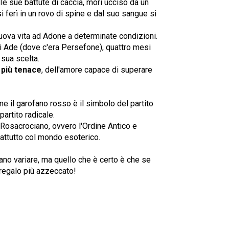
lle sue battute di caccia, morì ucciso da un
i ferì in un rovo di spine e dal suo sangue si
uova vita ad Adone a determinate condizioni.
 Ade (dove c'era Persefone), quattro mesi
 sua scelta.
 più tenace
, dell'amore capace di superare
me il garofano rosso è il simbolo del partito
partito radicale.
e Rosacrociano, ovvero l'Ordine Antico e
attutto col mondo esoterico.
sano variare, ma quello che è certo è che se
 regalo più azzeccato!