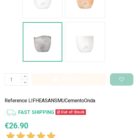
Cemento Onda
Bianco Perlato
Add to cart
Reference
LIFHEASANSMUCementoOnda
FAST SHIPPING
Out-of-Stock
€26.90