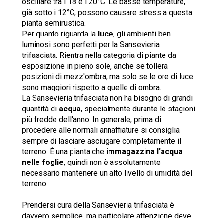
oscillare tra i 18 e i 20°C. Le basse temperature,
già sotto i 12°C, possono causare stress a questa
pianta semirustica.
Per quanto riguarda la
luce
, gli ambienti ben
luminosi sono perfetti per la Sansevieria
trifasciata. Rientra nella categoria di piante da
esposizione in pieno sole, anche se tollera
posizioni di mezz'ombra, ma solo se le ore di luce
sono maggiori rispetto a quelle di ombra.
La Sansevieria trifasciata non ha bisogno di grandi
quantità di
acqua
, specialmente durante le stagioni
più fredde dell'anno. In generale, prima di
procedere alle normali annaffiature si consiglia
sempre di lasciare asciugare completamente il
terreno. È una pianta che
immagazzina l'acqua
nelle foglie
, quindi non è assolutamente
necessario mantenere un alto livello di umidità del
terreno.
Prendersi cura della Sansevieria trifasciata è
davvero semplice, ma particolare attenzione deve