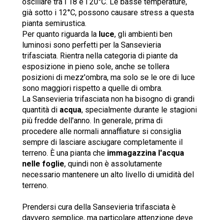
oscillare tra i 18 e i 20°C. Le basse temperature,
già sotto i 12°C, possono causare stress a questa
pianta semirustica.
Per quanto riguarda la
luce
, gli ambienti ben
luminosi sono perfetti per la Sansevieria
trifasciata. Rientra nella categoria di piante da
esposizione in pieno sole, anche se tollera
posizioni di mezz'ombra, ma solo se le ore di luce
sono maggiori rispetto a quelle di ombra.
La Sansevieria trifasciata non ha bisogno di grandi
quantità di
acqua
, specialmente durante le stagioni
più fredde dell'anno. In generale, prima di
procedere alle normali annaffiature si consiglia
sempre di lasciare asciugare completamente il
terreno. È una pianta che
immagazzina l'acqua
nelle foglie
, quindi non è assolutamente
necessario mantenere un alto livello di umidità del
terreno.
Prendersi cura della Sansevieria trifasciata è
davvero semplice, ma particolare attenzione deve