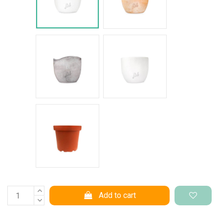
Cemento Onda
Bianco Perlato
Vaso di produzione
Add to cart