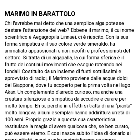
MARIMO IN BARATTOLO
Chi l'avrebbe mai detto che una semplice alga potesse
destare l'attenzione del web? Ebbene il marimo, il cui nome
scientifico è Aegagropila Linnaei, ci è riuscito. Con la sua
forma simpatica e il suo colore verde smeraldo, ha
ammaliato appassionati e non, neofiti e professionisti del
settore. Si tratta di un algapalla, la cui forma sferica è il
frutto dei continui movimenti che esegue roteando nei
fondali. Costituito da un insieme di fusti sottilissimi e
sprovvisto di radici, il Marimo proviene dalle acque dolci
del Giappone, dove fu scoperto per la prima volta nel lago
Akan. Un complemento d'arredo curioso, ma anche una
creatura silenziosa e simpatica da accudire e curare per
molto tempo. Eh si, perché in effetti si tratta di una “pianta”
molto longeva, alcuni esemplari hanno addirittura un'età di
100 anni. Proprio grazie a questa sua caratteristica
restituisce la magia di avere qualcosa che, se ben curato,
può essere eterno. E cosi nasce subito l'idea di donarlo ai