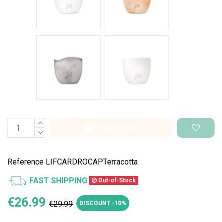
Cemento Onda
Bianco Perlato
Add to cart
Reference
LIFCARDROCAPTerracotta
FAST SHIPPING
Out-of-Stock
€26.99
€29.99
DISCOUNT -10%