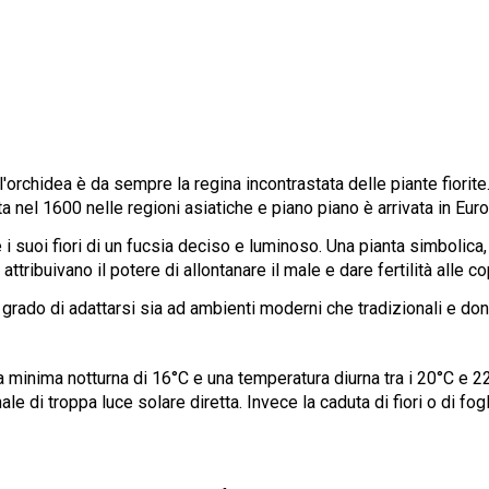
l'orchidea è da sempre la regina incontrastata delle piante fiorit
ta nel 1600 nelle regioni asiatiche e piano piano è arrivata in Eu
 i suoi fiori di un fucsia deciso e luminoso. Una pianta simbolica,
 attribuivano il potere di allontanare il male e dare fertilità alle c
n grado di adattarsi sia ad ambienti moderni che tradizionali e do
 minima notturna di 16°C e una temperatura diurna tra i 20°C e 22
le di troppa luce solare diretta. Invece la caduta di fiori o di f