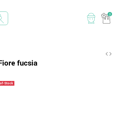
0
Fiore fucsia
of-Stock